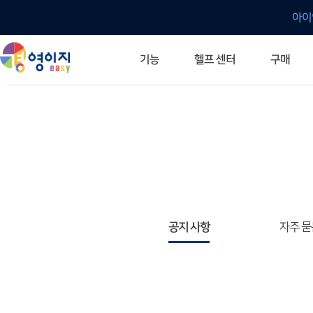
아이
헬프 센터
기능
구매
ERP 프로그램의 기본
입력만으로 자동 재고 파악
깔끔한 거래 명세서가 무제한 무료
건별, 선택, 일괄까지 다양하게
매입·매출로 복사 가능
생산 지시서 및 실제 생산 현황 확인
체계적이고 명확한 금전 흐름 관리
여러 종류의 보고서를 한눈에
이동 중에도 거래는 이루어지니까
주요 소식 및 업그레이드 안내
자주 묻는 질문
기능 개선 요청
묻고 답하기
경영이지 프로그램의 모든 것
경영이지 업그레이드 노트
경영이지 
경영이지 
공지 사항
자주 묻