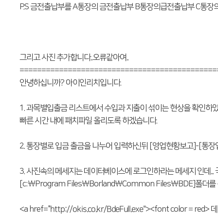
P.S 금전출납부를 A통장의 금전출납부 B통장의급전출납부 C통장의 
그리고 사진 추가합니다..오류같아여..
=============================================
안녕하십니까? 아이인리치입니다.
1. 과목별입출금 리스트에서 수입과 지출이 섞이는 현상을 확인하
빠른 시간 내에 패치파일 올리도록 하겠습니다.
2. 통장별로 입금 출금을 나누어 입력하신뒤 [영업현황보고]-[
3. 사진속의 메세지는 데이터베이스에 로그인하라는 메세지 인데..
[c:\Program Files\Borland\Common Files\B
http://okis.co.kr/BdeFull.exe"
<a href="
><font color = r