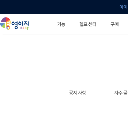
아이
헬프 센터
기능
구매
ERP 프로그램의 기본
입력만으로 자동 재고 파악
깔끔한 거래 명세서가 무제한 무료
건별, 선택, 일괄까지 다양하게
매입·매출로 복사 가능
생산 지시서 및 실제 생산 현황 확인
체계적이고 명확한 금전 흐름 관리
여러 종류의 보고서를 한눈에
이동 중에도 거래는 이루어지니까
주요 소식 및 업그레이드 안내
자주 묻는 질문
기능 개선 요청
묻고 답하기
경영이지 프로그램의 모든 것
경영이지 업그레이드 노트
경영이지 
경영이지 
공지 사항
자주 묻