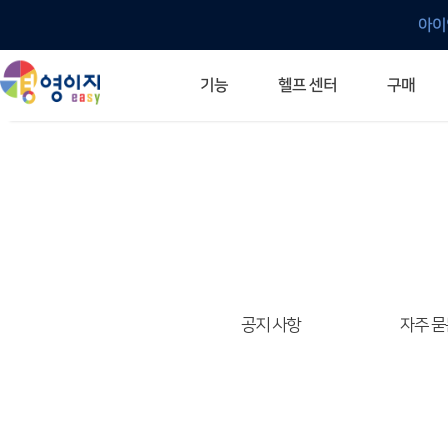
아이
헬프 센터
기능
구매
ERP 프로그램의 기본
입력만으로 자동 재고 파악
깔끔한 거래 명세서가 무제한 무료
건별, 선택, 일괄까지 다양하게
매입·매출로 복사 가능
생산 지시서 및 실제 생산 현황 확인
체계적이고 명확한 금전 흐름 관리
여러 종류의 보고서를 한눈에
이동 중에도 거래는 이루어지니까
주요 소식 및 업그레이드 안내
자주 묻는 질문
기능 개선 요청
묻고 답하기
경영이지 프로그램의 모든 것
경영이지 업그레이드 노트
경영이지 
경영이지 
공지 사항
자주 묻