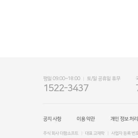
평일 09:00~18:00
토/일 공휴일 휴무
|
1522-3437
공지 사항
이용 약관
개인 정보 처리
주식 회사 더함소프트
|
대표 고재학
|
사업자 등록 번호 4