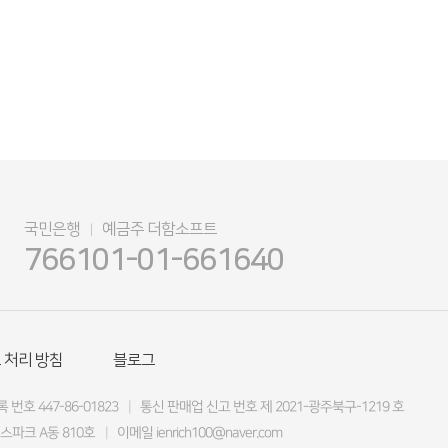
국민은행
예금주 더함소프트
|
766101-01-661640
 처리 방침
블로그
 번호 447-86-01823
|
통신 판매업 신고 번호 제 2021-광주북구-1219 호
스파크 A동 810호
|
이메일 ienrich100@naver.com