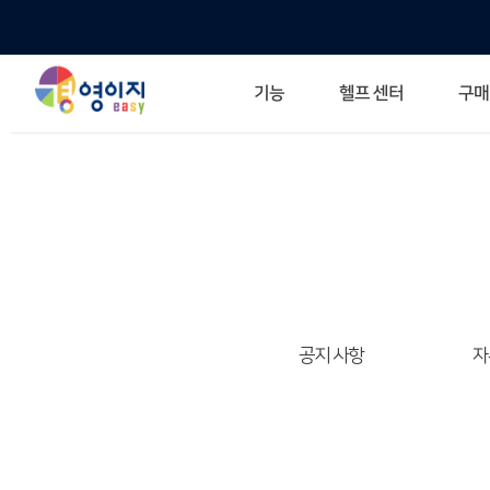
헬프 센터
기능
구매
ERP 프로그램의 기본
입력만으로 자동 재고 파악
깔끔한 거래 명세서가 무제한 무료
건별, 선택, 일괄까지 다양하게
매입·매출로 복사 가능
생산 지시서 및 실제 생산 현황 확인
체계적이고 명확한 금전 흐름 관리
여러 종류의 보고서를 한눈에
이동 중에도 거래는 이루어지니까
주요 소식 및 업그레이드 
자주 묻는 질문
기능 개선 요청
묻고 답하기
경영이지 프로그램의 모든
경영이지 업그레이드 노트
경영
경영
공지 사항
자