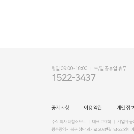
평일 09:00~18:00
토/일 공휴일 휴무
|
1522-3437
공지 사항
이용 약관
개인 정보
주식 회사 더함소프트
|
대표 고재학
|
사업자 등록
광주광역시 북구 첨단 과기로 208번길 43-22 와이어