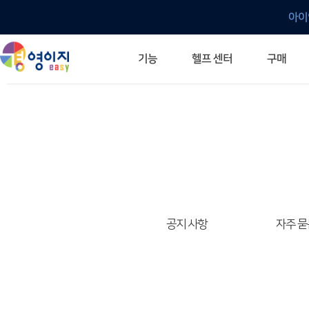
아이
헬프 센터
기능
구매
ERP 프로그램의 기본
입력만으로 자동 재고 파악
깔끔한 거래 명세서가 무제한 무료
건별, 선택, 일괄까지 다양하게
매입·매출로 복사 가능
생산 지시서 및 실제 생산 현황 확인
체계적이고 명확한 금전 흐름 관리
여러 종류의 보고서를 한눈에
이동 중에도 거래는 이루어지니까
주요 소식 및 업그레이드 안내
자주 묻는 질문
기능 개선 요청
묻고 답하기
경영이지 프로그램의 모든 것
경영이지 업그레이드 노트
경영이지 
경영이지 
공지 사항
자주 묻