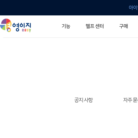
아이
헬프 센터
기능
구매
ERP 프로그램의 기본
입력만으로 자동 재고 파악
깔끔한 거래 명세서가 무제한 무료
건별, 선택, 일괄까지 다양하게
매입·매출로 복사 가능
생산 지시서 및 실제 생산 현황 확인
체계적이고 명확한 금전 흐름 관리
여러 종류의 보고서를 한눈에
이동 중에도 거래는 이루어지니까
주요 소식 및 업그레이드 안내
자주 묻는 질문
기능 개선 요청
묻고 답하기
경영이지 프로그램의 모든 것
경영이지 업그레이드 노트
경영이지 
경영이지 
공지 사항
자주 묻