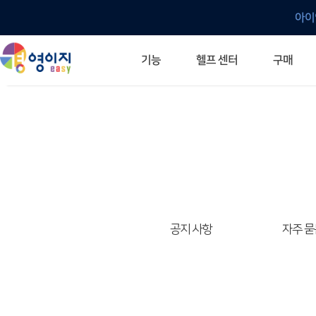
아이
헬프 센터
기능
구매
ERP 프로그램의 기본
입력만으로 자동 재고 파악
깔끔한 거래 명세서가 무제한 무료
건별, 선택, 일괄까지 다양하게
매입·매출로 복사 가능
생산 지시서 및 실제 생산 현황 확인
체계적이고 명확한 금전 흐름 관리
여러 종류의 보고서를 한눈에
이동 중에도 거래는 이루어지니까
주요 소식 및 업그레이드 안내
자주 묻는 질문
기능 개선 요청
묻고 답하기
경영이지 프로그램의 모든 것
경영이지 업그레이드 노트
경영이지 
경영이지 
공지 사항
자주 묻