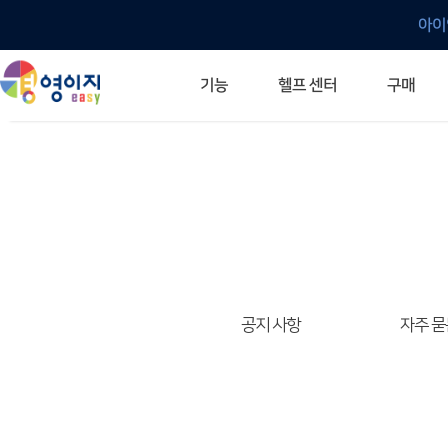
아이
헬프 센터
기능
구매
ERP 프로그램의 기본
입력만으로 자동 재고 파악
깔끔한 거래 명세서가 무제한 무료
건별, 선택, 일괄까지 다양하게
매입·매출로 복사 가능
생산 지시서 및 실제 생산 현황 확인
체계적이고 명확한 금전 흐름 관리
여러 종류의 보고서를 한눈에
이동 중에도 거래는 이루어지니까
주요 소식 및 업그레이드 안내
자주 묻는 질문
기능 개선 요청
묻고 답하기
경영이지 프로그램의 모든 것
경영이지 업그레이드 노트
경영이지 
경영이지 
공지 사항
자주 묻