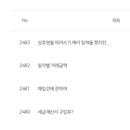
No
제목
2483
상호명을 띄어쓰기 해서 입력을 했지만...
2482
일자별 거래금액
2481
매입건에 관하여
2480
세금계산서 구입후?