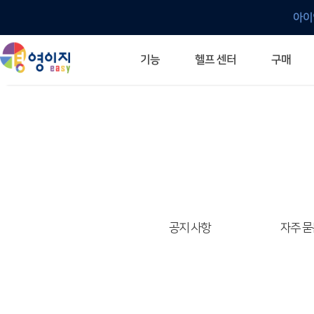
아이
헬프 센터
기능
구매
ERP 프로그램의 기본
입력만으로 자동 재고 파악
깔끔한 거래 명세서가 무제한 무료
건별, 선택, 일괄까지 다양하게
매입·매출로 복사 가능
생산 지시서 및 실제 생산 현황 확인
체계적이고 명확한 금전 흐름 관리
여러 종류의 보고서를 한눈에
이동 중에도 거래는 이루어지니까
주요 소식 및 업그레이드 안내
자주 묻는 질문
기능 개선 요청
묻고 답하기
경영이지 프로그램의 모든 것
경영이지 업그레이드 노트
경영이지 
경영이지 
공지 사항
자주 묻