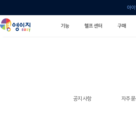
아이
헬프 센터
기능
구매
ERP 프로그램의 기본
입력만으로 자동 재고 파악
깔끔한 거래 명세서가 무제한 무료
건별, 선택, 일괄까지 다양하게
매입·매출로 복사 가능
생산 지시서 및 실제 생산 현황 확인
체계적이고 명확한 금전 흐름 관리
여러 종류의 보고서를 한눈에
이동 중에도 거래는 이루어지니까
주요 소식 및 업그레이드 안내
자주 묻는 질문
기능 개선 요청
묻고 답하기
경영이지 프로그램의 모든 것
경영이지 업그레이드 노트
경영이지 
경영이지 
공지 사항
자주 묻